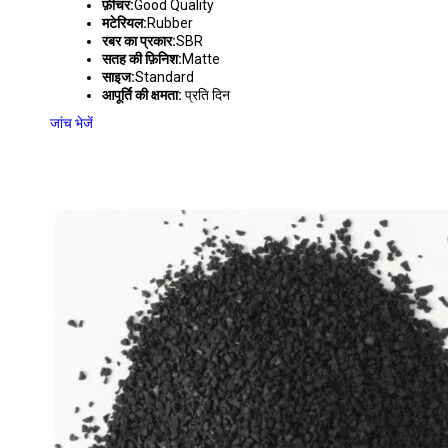
फ़ीचर:
Good Quality
मटेरियल:
Rubber
रबर का प्रकार:
SBR
सतह की फ़िनिश:
Matte
साइज:
Standard
आपूर्ति की क्षमता:
प्रति दिन
जांच भेजें
99% CRUMB RUBBER GRANULES