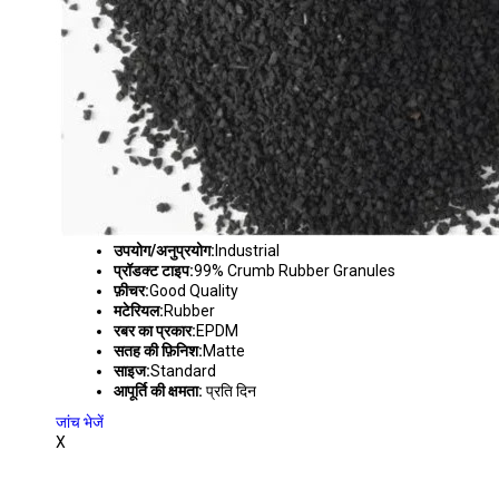
उपयोग/अनुप्रयोग:
Industrial
प्रॉडक्ट टाइप:
99% Crumb Rubber Granules
फ़ीचर:
Good Quality
मटेरियल:
Rubber
रबर का प्रकार:
EPDM
सतह की फ़िनिश:
Matte
साइज:
Standard
आपूर्ति की क्षमता:
प्रति दिन
जांच भेजें
X